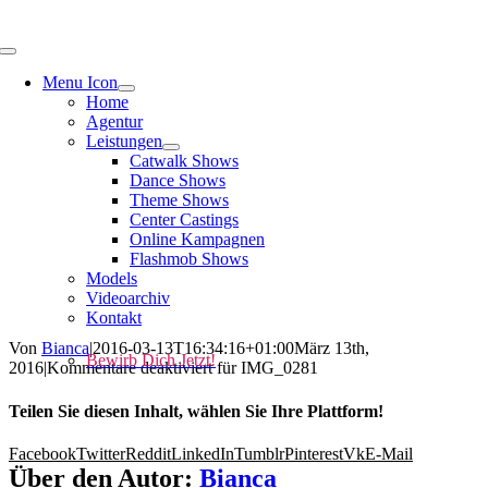
Menu Icon
Home
Agentur
Leistungen
Catwalk Shows
Dance Shows
Theme Shows
Center Castings
Online Kampagnen
Flashmob Shows
Models
Videoarchiv
Kontakt
Von
Bianca
|
2016-03-13T16:34:16+01:00
März 13th,
Bewirb Dich Jetzt!
2016
|
Kommentare deaktiviert
für IMG_0281
Teilen Sie diesen Inhalt, wählen Sie Ihre Plattform!
Facebook
Twitter
Reddit
LinkedIn
Tumblr
Pinterest
Vk
E-Mail
Über den Autor:
Bianca