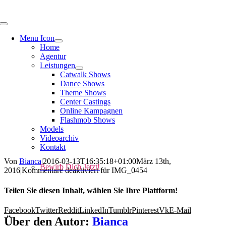
Menu Icon
Home
Agentur
Leistungen
Catwalk Shows
Dance Shows
Theme Shows
Center Castings
Online Kampagnen
Flashmob Shows
Models
Videoarchiv
Kontakt
Von
Bianca
|
2016-03-13T16:35:18+01:00
März 13th,
Bewirb Dich Jetzt!
2016
|
Kommentare deaktiviert
für IMG_0454
Teilen Sie diesen Inhalt, wählen Sie Ihre Plattform!
Facebook
Twitter
Reddit
LinkedIn
Tumblr
Pinterest
Vk
E-Mail
Über den Autor:
Bianca