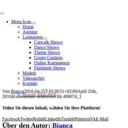
Menu Icon
Home
Agentur
Leistungen
Catwalk Shows
Dance Shows
Theme Shows
Center Castings
Online Kampagnen
Flashmob Shows
Models
Videoarchiv
Kontakt
Von
Bianca
|
2016-04-25T16:28:51+02:00
April 25th,
Bewirb Dich Jetzt!
2016
|
Kommentare deaktiviert
für 499074_1
Teilen Sie diesen Inhalt, wählen Sie Ihre Plattform!
Facebook
Twitter
Reddit
LinkedIn
Tumblr
Pinterest
Vk
E-Mail
Über den Autor:
Bianca