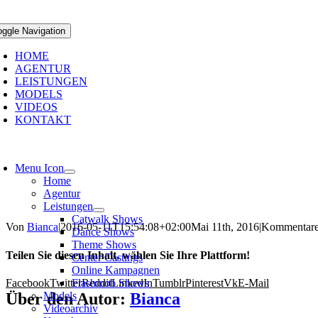
oggle Navigation
HOME
AGENTUR
LEISTUNGEN
MODELS
VIDEOS
KONTAKT
Menu Icon
Home
Agentur
Leistungen
Catwalk Shows
Von
Bianca
|
2016-05-11T15:54:08+02:00
Mai 11th, 2016
|
Kommentare 
Dance Shows
Theme Shows
Teilen Sie diesen Inhalt, wählen Sie Ihre Plattform!
Center Castings
Online Kampagnen
Facebook
Twitter
Reddit
LinkedIn
Tumblr
Pinterest
Vk
E-Mail
Flashmob Shows
Über den Autor:
Bianca
Models
Videoarchiv