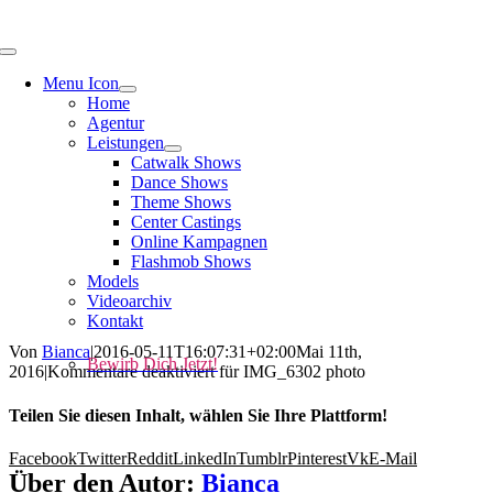
Menu Icon
Home
Agentur
Leistungen
Catwalk Shows
Dance Shows
Theme Shows
Center Castings
Online Kampagnen
Flashmob Shows
Models
Videoarchiv
Kontakt
Von
Bianca
|
2016-05-11T16:07:31+02:00
Mai 11th,
Bewirb Dich Jetzt!
2016
|
Kommentare deaktiviert
für IMG_6302 photo
Teilen Sie diesen Inhalt, wählen Sie Ihre Plattform!
Facebook
Twitter
Reddit
LinkedIn
Tumblr
Pinterest
Vk
E-Mail
Über den Autor:
Bianca