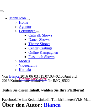
Menu Icon
Home
Agentur
Leistungen
Catwalk Shows
Dance Shows
Theme Shows
Center Castings
Online Kampagnen
Flashmob Shows
Models
Videoarchiv
Kontakt
Von
Bianca
|
2016-06-03T15:07:03+02:00
Juni 3rd,
Bewirb Dich Jetzt!
2016
|
Kommentare deaktiviert
für IMG_9522
Teilen Sie diesen Inhalt, wählen Sie Ihre Plattform!
Facebook
Twitter
Reddit
LinkedIn
Tumblr
Pinterest
Vk
E-Mail
Über den Autor:
Bianca