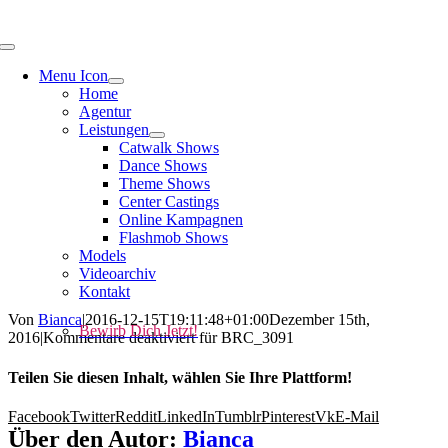
Menu Icon
Home
Agentur
Leistungen
Catwalk Shows
Dance Shows
Theme Shows
Center Castings
Online Kampagnen
Flashmob Shows
Models
Videoarchiv
Kontakt
Von
Bianca
|
2016-12-15T19:11:48+01:00
Dezember 15th,
Bewirb Dich Jetzt!
2016
|
Kommentare deaktiviert
für BRC_3091
Teilen Sie diesen Inhalt, wählen Sie Ihre Plattform!
Facebook
Twitter
Reddit
LinkedIn
Tumblr
Pinterest
Vk
E-Mail
Über den Autor:
Bianca