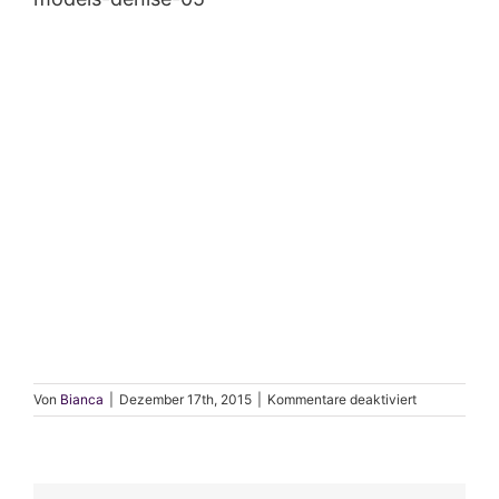
für
Von
Bianca
|
Dezember 17th, 2015
|
Kommentare deaktiviert
models-
denise-
05