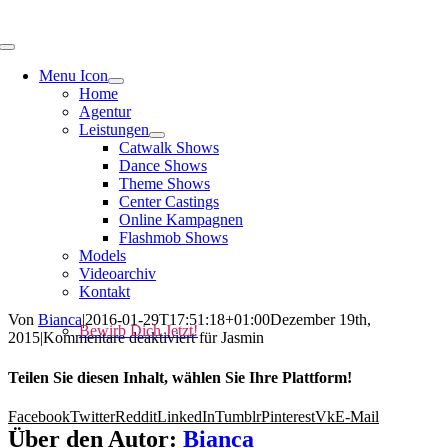
Menu Icon
Home
Agentur
Leistungen
Catwalk Shows
Dance Shows
Theme Shows
Center Castings
Online Kampagnen
Flashmob Shows
Models
Videoarchiv
Kontakt
Von
Bianca
|
2016-01-29T17:51:18+01:00
Dezember 19th,
Bewirb Dich Jetzt!
2015
|
Kommentare deaktiviert
für Jasmin
Teilen Sie diesen Inhalt, wählen Sie Ihre Plattform!
Facebook
Twitter
Reddit
LinkedIn
Tumblr
Pinterest
Vk
E-Mail
Über den Autor:
Bianca