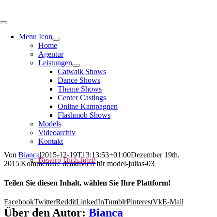
Menu Icon
Home
Agentur
Leistungen
Catwalk Shows
Dance Shows
Theme Shows
Center Castings
Online Kampagnen
Flashmob Shows
Models
Videoarchiv
Kontakt
Von
Bianca
|
2015-12-19T13:13:53+01:00
Dezember 19th,
Bewirb Dich Jetzt!
2015
|
Kommentare deaktiviert
für model-julias-03
Teilen Sie diesen Inhalt, wählen Sie Ihre Plattform!
Facebook
Twitter
Reddit
LinkedIn
Tumblr
Pinterest
Vk
E-Mail
Über den Autor:
Bianca