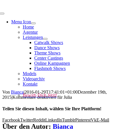
Menu Icon
Home
Agentur
Leistungen
Catwalk Shows
Dance Shows
Theme Shows
Center Castings
Online Kampagnen
Flashmob Shows
Models
Videoarchiv
Kontakt
Von
Bianca
|
2016-01-29T17:41:01+01:00
Dezember 19th,
Bewirb Dich Jetzt!
2015
|
Kommentare deaktiviert
für Julia
Teilen Sie diesen Inhalt, wählen Sie Ihre Plattform!
Facebook
Twitter
Reddit
LinkedIn
Tumblr
Pinterest
Vk
E-Mail
Über den Autor:
Bianca