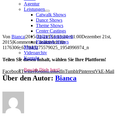
Agentur
Leistungen
Catwalk Shows
Dance Shows
Theme Shows
Center Castings
Online Kampagnen
Von
Bianca
|
2015-12-21T16:13:24+01:00
Dezember 21st,
Flashmob Shows
2015
|
Kommentare deaktiviert
für
Models
1176306_677843275579025_1954996974_n
Videoarchiv
Kontakt
Teilen Sie diesen Inhalt, wählen Sie Ihre Plattform!
Bewirb Dich Jetzt!
Facebook
Twitter
Reddit
LinkedIn
Tumblr
Pinterest
Vk
E-Mail
Über den Autor:
Bianca