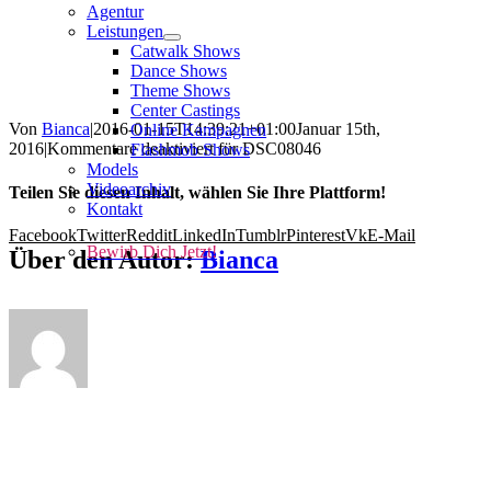
Agentur
Leistungen
Catwalk Shows
Dance Shows
Theme Shows
Center Castings
Von
Bianca
|
2016-01-15T14:39:21+01:00
Januar 15th,
Online Kampagnen
2016
|
Kommentare deaktiviert
für DSC08046
Flashmob Shows
Models
Videoarchiv
Teilen Sie diesen Inhalt, wählen Sie Ihre Plattform!
Kontakt
Facebook
Twitter
Reddit
LinkedIn
Tumblr
Pinterest
Vk
E-Mail
Bewirb Dich Jetzt!
Über den Autor:
Bianca