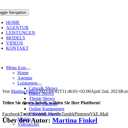
oggle Navigation
HOME
AGENTUR
LEISTUNGEN
MODELS
VIDEOS
KONTAKT
Menu Icon
Home
Agentur
Leistungen
Catwalk Shows
Von
Martina Finkel
|
2023-04-02T11:46:01+02:00
April 2nd, 2023
|
Kom
Dance Shows
Theme Shows
Teilen Sie diesen Inhalt, wählen Sie Ihre Plattform!
Center Castings
Online Kampagnen
Facebook
Twitter
Reddit
LinkedIn
Tumblr
Pinterest
Vk
E-Mail
Flashmob Shows
Über den Autor:
Martina Finkel
Models
Videoarchiv