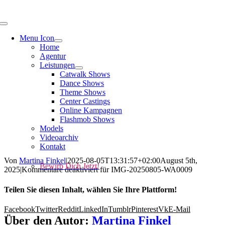
Menu Icon
Home
Agentur
Leistungen
Catwalk Shows
Dance Shows
Theme Shows
Center Castings
Online Kampagnen
Flashmob Shows
Models
Videoarchiv
Kontakt
Von
Martina Finkel
|
2025-08-05T13:31:57+02:00
August 5th,
Bewirb Dich Jetzt!
2025
|
Kommentare deaktiviert
für IMG-20250805-WA0009
Teilen Sie diesen Inhalt, wählen Sie Ihre Plattform!
Facebook
Twitter
Reddit
LinkedIn
Tumblr
Pinterest
Vk
E-Mail
Über den Autor:
Martina Finkel