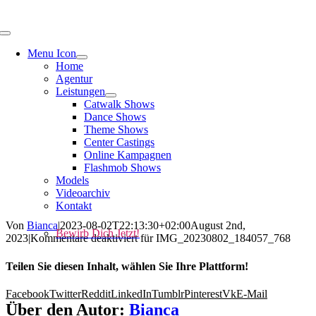
Menu Icon
Home
Agentur
Leistungen
Catwalk Shows
Dance Shows
Theme Shows
Center Castings
Online Kampagnen
Flashmob Shows
Models
Videoarchiv
Kontakt
Von
Bianca
|
2023-08-02T22:13:30+02:00
August 2nd,
Bewirb Dich Jetzt!
2023
|
Kommentare deaktiviert
für IMG_20230802_184057_768
Teilen Sie diesen Inhalt, wählen Sie Ihre Plattform!
Facebook
Twitter
Reddit
LinkedIn
Tumblr
Pinterest
Vk
E-Mail
Über den Autor:
Bianca