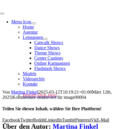
Menu Icon
Home
Agentur
Leistungen
Catwalk Shows
Dance Shows
Theme Shows
Center Castings
Online Kampagnen
Flashmob Shows
Models
Videoarchiv
Kontakt
Von
Martina Finkel
|
2025-03-12T10:19:21+01:00
März 12th,
Bewirb Dich Jetzt!
2025
|
Kommentare deaktiviert
für image00004
Teilen Sie diesen Inhalt, wählen Sie Ihre Plattform!
Facebook
Twitter
Reddit
LinkedIn
Tumblr
Pinterest
Vk
E-Mail
Über den Autor:
Martina Finkel