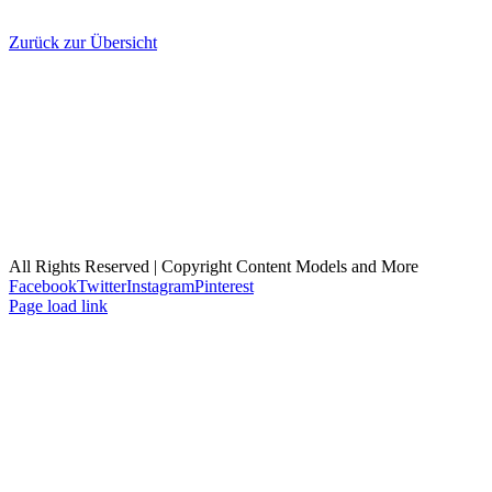
Zurück zur Übersicht
Kontakt
Impressum
AGBs
Datenschutz
Cookie-Richtlinie (EU)
All Rights Reserved | Copyright Content Models and More
Facebook
Twitter
Instagram
Pinterest
Page load link