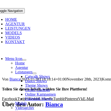
oggle Navigation
HOME
AGENTUR
LEISTUNGEN
MODELS
VIDEOS
KONTAKT
Menu Icon
Home
Agentur
Leistungen
Catwalk Shows
Von
Bianca
|
2023-11-28T18:18:14+01:00
November 28th, 2023
|
Komme
Dance Shows
Theme Shows
Teilen Sie diesen Inhalt, wählen Sie Ihre Plattform!
Center Castings
Online Kampagnen
Facebook
Twitter
Reddit
LinkedIn
Tumblr
Pinterest
Vk
E-Mail
Flashmob Shows
Über den Autor:
Bianca
Models
Videoarchiv