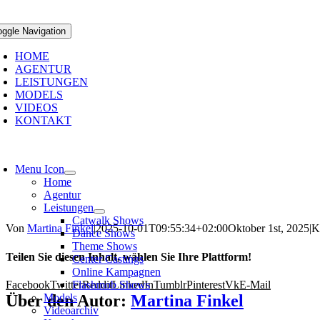
oggle Navigation
HOME
AGENTUR
LEISTUNGEN
MODELS
VIDEOS
KONTAKT
Menu Icon
Home
Agentur
Leistungen
Catwalk Shows
Von
Martina Finkel
|
2025-10-01T09:55:34+02:00
Oktober 1st, 2025
|
K
Dance Shows
Theme Shows
Teilen Sie diesen Inhalt, wählen Sie Ihre Plattform!
Center Castings
Online Kampagnen
Facebook
Twitter
Reddit
LinkedIn
Tumblr
Pinterest
Vk
E-Mail
Flashmob Shows
Über den Autor:
Martina Finkel
Models
Videoarchiv