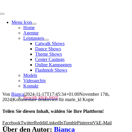
Menu Icon
Home
Agentur
Leistungen
Catwalk Shows
Dance Shows
Theme Shows
Center Castings
Online Kampagnen
Flashmob Shows
Models
Videoarchiv
Kontakt
Von
Bianca
|
2024-11-17T17:45:34+01:00
November 17th,
Bewirb Dich Jetzt!
2024
|
Kommentare deaktiviert
für marie_kl Kopie
Teilen Sie diesen Inhalt, wählen Sie Ihre Plattform!
Facebook
Twitter
Reddit
LinkedIn
Tumblr
Pinterest
Vk
E-Mail
Über den Autor:
Bianca