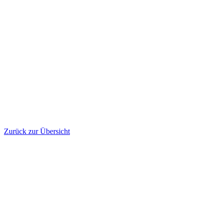
Zurück zur Übersicht
Kontakt
Impressum
AGBs
Datenschutz
Cookie-Richtlinie (EU)