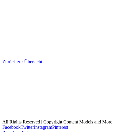
Zurück zur Übersicht
Kontakt
Impressum
AGBs
Datenschutz
Cookie-Richtlinie (EU)
All Rights Reserved | Copyright Content Models and More
Facebook
Twitter
Instagram
Pinterest