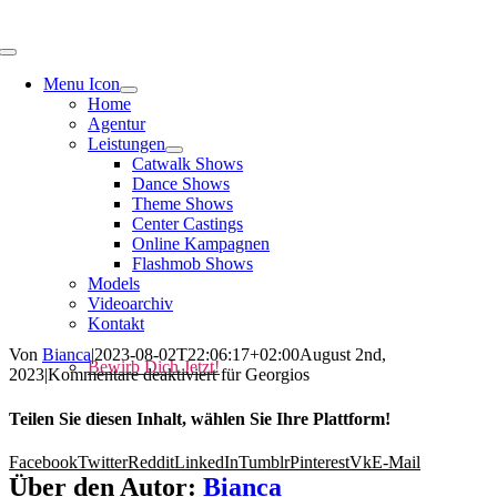
Menu Icon
Home
Agentur
Leistungen
Catwalk Shows
Dance Shows
Theme Shows
Center Castings
Online Kampagnen
Flashmob Shows
Models
Videoarchiv
Kontakt
Von
Bianca
|
2023-08-02T22:06:17+02:00
August 2nd,
Bewirb Dich Jetzt!
2023
|
Kommentare deaktiviert
für Georgios
Teilen Sie diesen Inhalt, wählen Sie Ihre Plattform!
Facebook
Twitter
Reddit
LinkedIn
Tumblr
Pinterest
Vk
E-Mail
Über den Autor:
Bianca